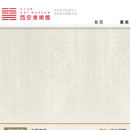
首 页
展 览